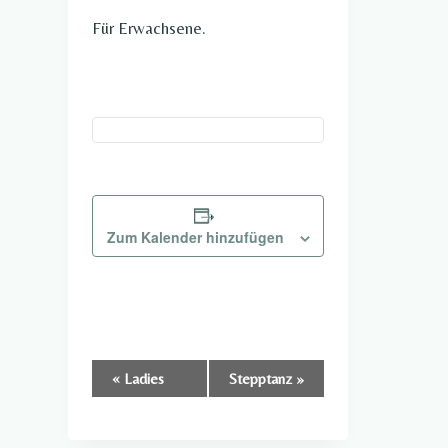
Für Erwachsene.
Zum Kalender hinzufügen
Veranstaltung-
«
Ladies
Stepptanz
»
Navigation