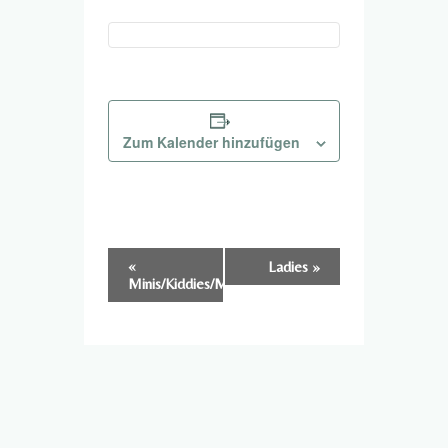
Zum Kalender hinzufügen
Veranstaltung-
«
Ladies
»
Minis/Kiddies/Mitties
Navigation