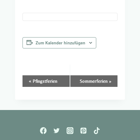
Zum Kalender hinzufügen
Veranstaltung-
«
Pfingstferien
Sommerferien
»
Navigation