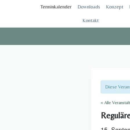
Zum
Terminkalender
Downloads
Konzept
Inhalt
springen
Kontakt
Diese Verans
« Alle Veranstal
Reguläre
15. Septe