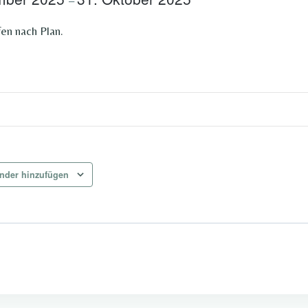
–
fen nach Plan.
nder hinzufügen
ung-
n