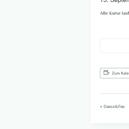
Alle Kurse lau
Zum Kale
«
Dance&Fun
Veranstalt
Navigatio