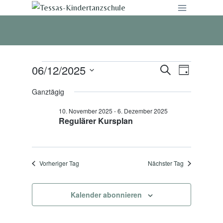
Zum
Inhalt
springen
06/12/2025
Veranstaltungen
Suche
Veranst
Veranstalt
Tag
Datum
Ansicht
Suche
Ganztägig
for
wählen.
Navigat
10. November 2025
-
6. Dezember 2025
und
6.
Regulärer Kursplan
Ansichten,
Dezember
Navigation
Vorheriger Tag
Nächster Tag
2025
Kalender abonnieren