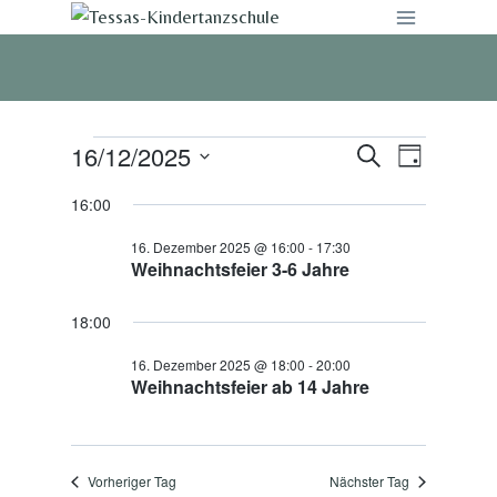
Zum
Inhalt
springen
16/12/2025
Veranstaltungen
Suche
Veranst
Veranstalt
Tag
Datum
Ansicht
Suche
16:00
for
wählen.
Navigat
16. Dezember 2025 @ 16:00
-
17:30
und
16.
Weihnachtsfeier 3-6 Jahre
Ansichten,
Dezember
18:00
Navigation
2025
16. Dezember 2025 @ 18:00
-
20:00
Weihnachtsfeier ab 14 Jahre
Vorheriger Tag
Nächster Tag