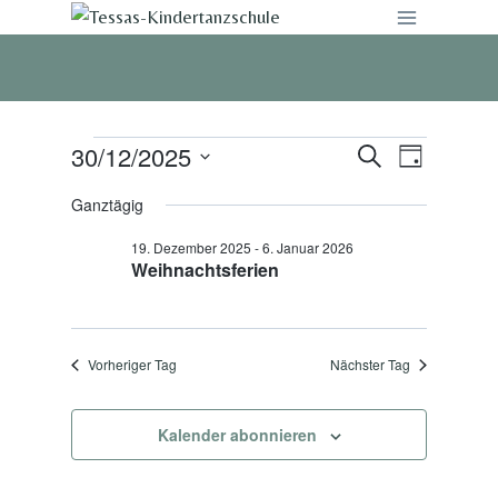
Zum
Inhalt
springen
30/12/2025
Veranstaltungen
Suche
Veranst
Veranstalt
Tag
Datum
Ansicht
Suche
Ganztägig
for
wählen.
Navigat
19. Dezember 2025
-
6. Januar 2026
und
30.
Weihnachtsferien
Ansichten,
Dezember
Navigation
Vorheriger Tag
Nächster Tag
2025
Kalender abonnieren